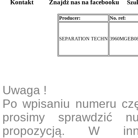
Kontakt
Znajdź nas na facebooku
Szu
Producer:
No. ref:
SEPARATION TECHN
3960MGEB0
Uwaga !
Po wpisaniu numeru częś
prosimy sprawdzić n
propozycją. W in